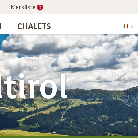
Merkliste
0
N
CHALETS
it