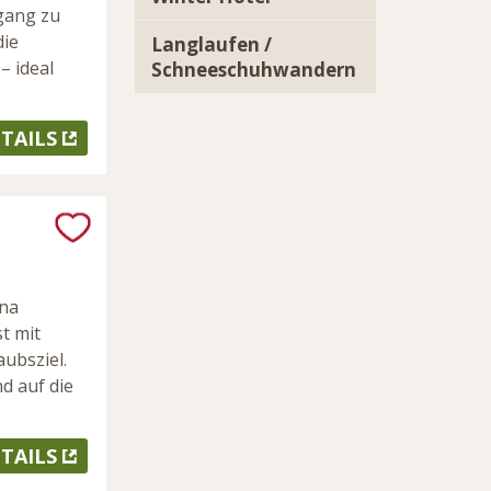
ngang zu
die
Langlaufen /
– ideal
Schneeschuhwandern
TAILS
nna
t mit
ubsziel.
d auf die
TAILS