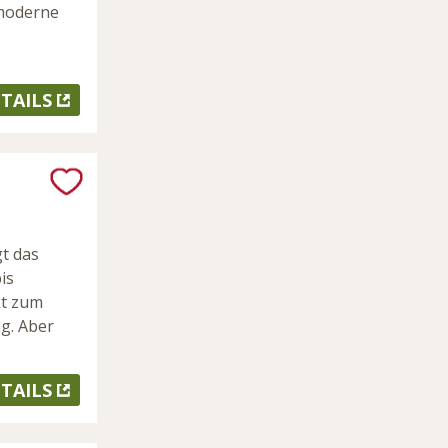
 moderne
TAILS
t das
is
kt zum
g. Aber
TAILS