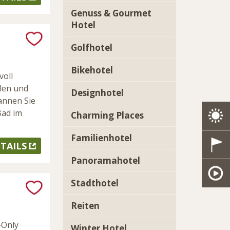
Genuss & Gourmet
Hotel
Golfhotel
Bikehotel
voll
llen und
Designhotel
annen Sie
Bad im
Charming Places
Familienhotel
TAILS
Panoramahotel
Stadthotel
Reiten
-Only
Winter Hotel