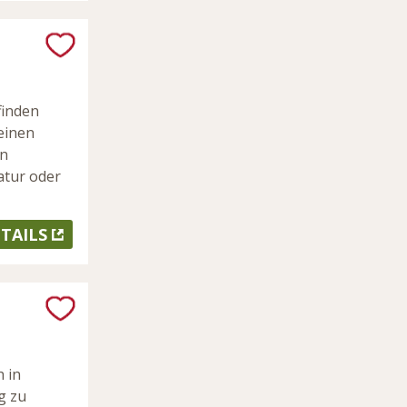
finden
einen
en
atur oder
TAILS
 in
g zu