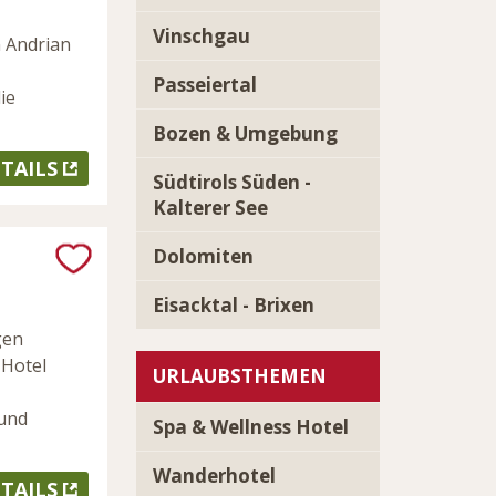
Vinschgau
n Andrian
Passeiertal
ie
Bozen & Umgebung
TAILS
Südtirols Süden -
Kalterer See
Dolomiten
e
Eisacktal - Brixen
gen
 Hotel
URLAUBSTHEMEN
 und
Spa & Wellness Hotel
Wanderhotel
TAILS