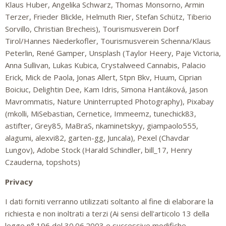
Klaus Huber, Angelika Schwarz, Thomas Monsorno, Armin
Terzer, Frieder Blickle, Helmuth Rier, Stefan Schütz, Tiberio
Sorvillo, Christian Brecheis), Tourismusverein Dorf
Tirol/Hannes Niederkofler, Tourismusverein Schenna/Klaus
Peterlin, René Gamper, Unsplash (Taylor Heery, Paje Victoria,
Anna Sullivan, Lukas Kubica, Crystalweed Cannabis, Palacio
Erick, Mick de Paola, Jonas Allert, Stpn Bkv, Huum, Ciprian
Boiciuc, Delightin Dee, Kam Idris, Simona Hantáková, Jason
Mavrommatis, Nature Uninterrupted Photography), Pixabay
(mkolli, MiSebastian, Cernetice, Immeemz, tunechick83,
astifter, Grey85, MaBraS, nkaminetskyy, giampaolo555,
alagumi, alexvi82, garten-gg, Juncala), Pexel (Chavdar
Lungov), Adobe Stock (Harald Schindler, bill_17, Henry
Czauderna, topshots)
Privacy
I dati forniti verranno utilizzati soltanto al fine di elaborare la
richiesta e non inoltrati a terzi (Ai sensi dell'articolo 13 della
legge n° 196 del 30.06.2003 e successive modifiche,