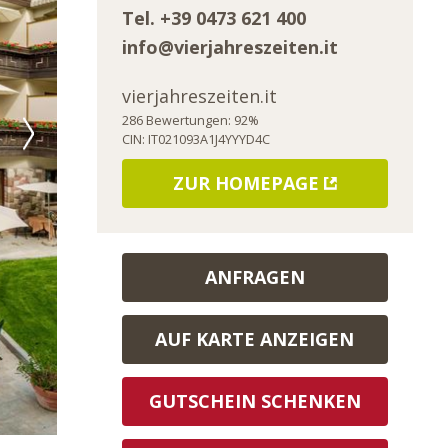
Tel.
+39 0473 621 400
info@vierjahreszeiten.it
vierjahreszeiten.it
286
Bewertungen:
92
%
CIN: IT021093A1J4YYYD4C
ZUR HOMEPAGE
ANFRAGEN
AUF KARTE ANZEIGEN
GUTSCHEIN SCHENKEN